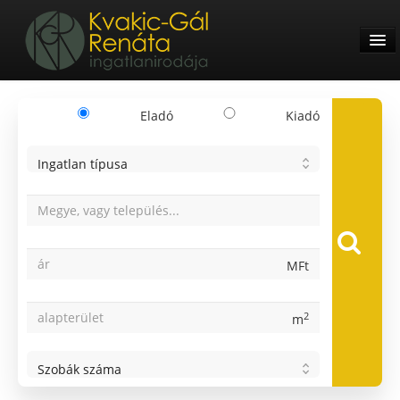
Eladó
Kiadó
RÓLUNK
Ingatlan típusa
1
Lakás
INGATLANOK
2
Ház
3
MFt
Telek
RÉSZLETES KERESŐ
4
Garázs
2
m
5
Nyaraló
Szobák száma
ELADÓKNAK
Iroda