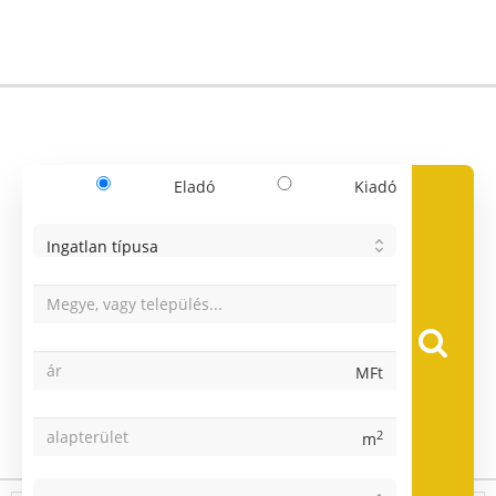
Eladó
Kiadó
Ingatlan típusa
Lakás
Ház
MFt
Telek
Garázs
2
m
Ingatlanok: 0
Nyaraló