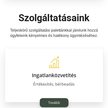
Üzlethelyiség
Szolgáltatásaink
Ipari
VEVŐKNEK
Teljeskörű szolgáltatási palettánkkal járolunk hozzá
ügyfeleink kényelmes és hatékony ügyintézéséhez.
GENERÁLKIVITELEZÉS
AKTUÁLIS PÉNZÜGYEK
Ingatlanközvetítés
Értékesítés, bérbeadás
KARRIER
Tovább